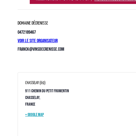
DOMAINE DÉCRENISSE
0472189467
Voir le site Organisateur
franck@vinsdecrenisse.com
CHASSELAY (69)
911 chemin du Petit Fromentin
Chasselay
,
France
+ Google Map