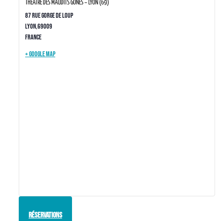
THÉÂTRE DES MAUDITS GONES – LYON (69)
87 rue Gorge de Loup
Lyon
,
69009
France
+ Google Map
Réservations